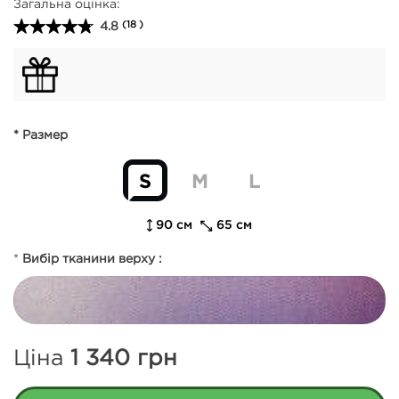
Загальна оцінка:
4.8
(18 )
* Размер
S
M
L
90 см
65 см
*
Вибір тканини верху :
Ціна
1 340
грн