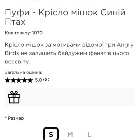
Пуфи - Крісло мішок Синій
Птах
Код товару: 1070
Крісло мішок за мотивами відомої гри Angry
Birds не залишить байдужим фанатів цього
всесвіту.
Загальна оцінка:
5.0
(5 )
* Размер
S
M
L