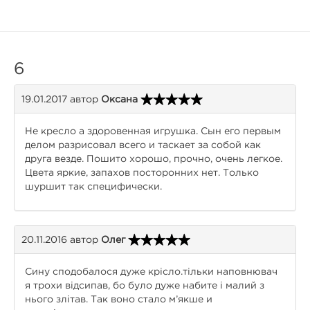
6
19.01.2017
автор
Оксана
Не кресло а здоровенная игрушка. Сын его первым
делом разрисовал всего и таскает за собой как
друга везде. Пошито хорошо, прочно, очень легкое.
Цвета яркие, запахов посторонних нет. Только
шуршит так специфически.
20.11.2016
автор
Олег
Сину сподобалося дуже крісло.тільки наповнювач
я трохи відсипав, бо було дуже набите і малий з
нього злітав. Так воно стало м’якше и