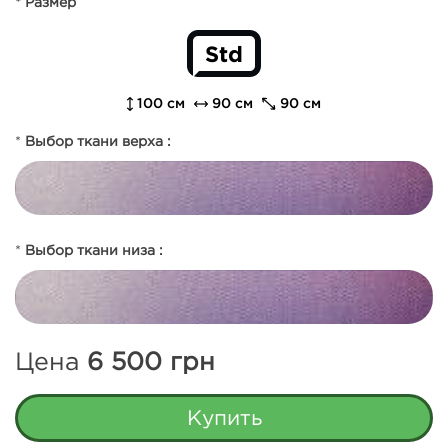
* Размер
Std
100 см
90 см
90 см
*
Выбор ткани верха :
*
Выбор ткани низа :
Цена
6 500
грн