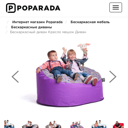
Toggl
navig
Интернет магазин Poparada
Бескаркасная мебель
Бескаркасные диваны
Бескаркасный диван Кресло мешок Диван