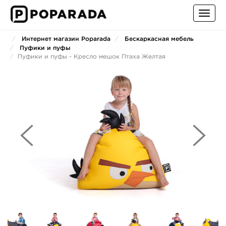
Toggl
navig
Интернет магазин Poparada
Бескаркасная мебель
Пуфики и пуфы
Пуфики и пуфы - Кресло мешок Птаха Желтая